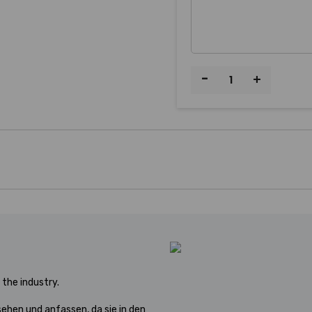
-
+
the industry.
ehen und anfassen, da sie in den