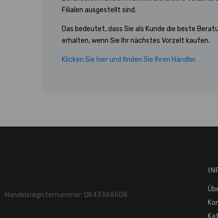
Filialen ausgestellt sind.
Das bedeutet, dass Sie als Kunde die beste Berat
erhalten, wenn Sie Ihr nächstes Vorzelt kaufen.
Klicken Sie hier und finden Sie Ihren Händler.
IN
Üb
Handelsregisternummer: DK43368508
Ko
Ka